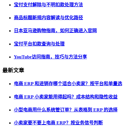
宝付支付解除与不明扣款处理方法
商品标题新规内容解读与优化路径
日本亚马逊购物指南，如何正确进入官网
宝付平台扣款查询与处理
YouTube访问指南，技巧与方法分享
最新文章
电商 ERP 和进销存哪个适合小卖家？按平台和单量选
电商 ERP 小卖家能用得起吗？成本结构和隐性收益
小型电商用什么系统管订单？从表格到 ERP 的选择
小卖家要不要上电商 ERP？按业务信号判断