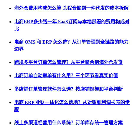
海外仓费用构成怎么算 头程仓储到一件代发的成本拆解
电商ERP多少钱一年 SaaS订阅与本地部署的费用构成对
比
电商 OMS 和 ERP 怎么选？从订单管理到全链路的能力
边界
跨境多平台订单怎么管理？从平台聚合到海外仓发货
电商订单自动审单有什么用？三个环节看真实价值
多店铺订单管理软件怎么选？按店铺规模和平台判断
电商 ERP 业财一体化怎么落地？从对账到利润报表的步
骤
线上多渠道经营用什么系统？订单库存统一管理方案