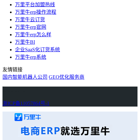
万里平台加盟热线
万里牛erp操作流程
万里牛云订货
万里牛erp官网
万里牛erp怎么样
万里牛BI
企业SaaS化订货系统
万里牛erp系统
友情链接
国内智能机器人公司
GEO优化服务商
万里牛
Learn English in Singapore
物流供应链资讯
生产管理资讯中心
协作机器人资讯
latest biotech and ELN news
Private AI Resource Center
浙ICP备11057864号-1