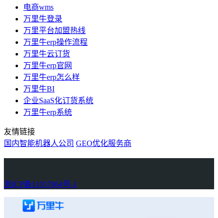
电商wms
万里牛登录
万里平台加盟热线
万里牛erp操作流程
万里牛云订货
万里牛erp官网
万里牛erp怎么样
万里牛BI
企业SaaS化订货系统
万里牛erp系统
友情链接
国内智能机器人公司
GEO优化服务商
万里牛
Learn English in Singapore
物流供应链资讯
生产管理资讯中心
协作机器人资讯
latest biotech and ELN news
Private AI Resource Center
浙ICP备11057864号-1