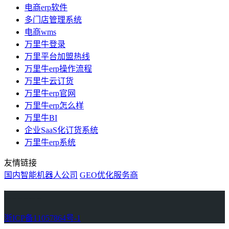
电商erp软件
多门店管理系统
电商wms
万里牛登录
万里平台加盟热线
万里牛erp操作流程
万里牛云订货
万里牛erp官网
万里牛erp怎么样
万里牛BI
企业SaaS化订货系统
万里牛erp系统
友情链接
国内智能机器人公司
GEO优化服务商
万里牛
Learn English in Singapore
物流供应链资讯
生产管理资讯中心
协作机器人资讯
latest biotech and ELN news
Private AI Resource Center
浙ICP备11057864号-1