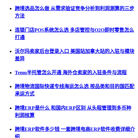
跨境选品怎么做 从需求验证竞争分析到利润测算的三步
方法
连锁门店POS系统怎么选 多店管控与O2O即时零售怎么
打通
沃尔玛卖家后台登录入口 美国站加拿大站的入驻与模块
差异
Temu半托管怎么开通 海外仓卖家的入驻条件与流程
跨境物流国际快递专线海运怎么选 按品类和目的国匹配
承运方式
跨境ERP是什么 和国内ERP区别 从头程管理到多币种
利润核算
跨境ERP软件多少钱 一套跨境电商ERP软件收费详细介
绍