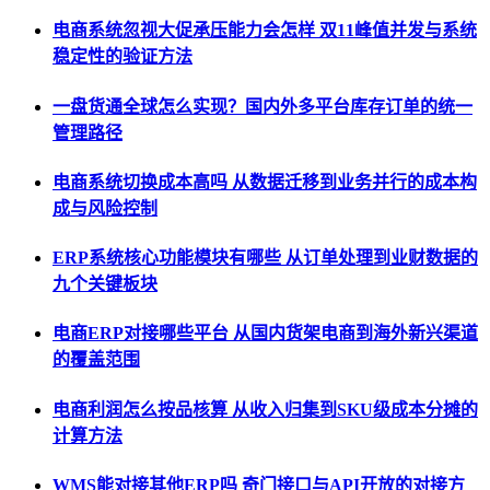
电商系统忽视大促承压能力会怎样 双11峰值并发与系统
稳定性的验证方法
一盘货通全球怎么实现？国内外多平台库存订单的统一
管理路径
电商系统切换成本高吗 从数据迁移到业务并行的成本构
成与风险控制
ERP系统核心功能模块有哪些 从订单处理到业财数据的
九个关键板块
电商ERP对接哪些平台 从国内货架电商到海外新兴渠道
的覆盖范围
电商利润怎么按品核算 从收入归集到SKU级成本分摊的
计算方法
WMS能对接其他ERP吗 奇门接口与API开放的对接方