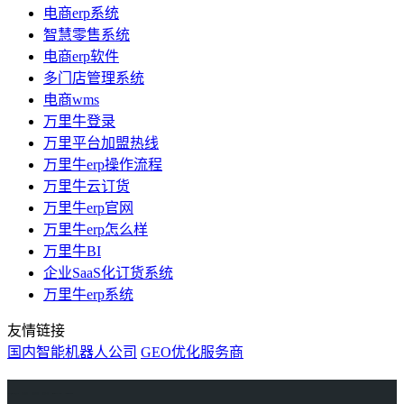
电商erp系统
智慧零售系统
电商erp软件
多门店管理系统
电商wms
万里牛登录
万里平台加盟热线
万里牛erp操作流程
万里牛云订货
万里牛erp官网
万里牛erp怎么样
万里牛BI
企业SaaS化订货系统
万里牛erp系统
友情链接
国内智能机器人公司
GEO优化服务商
万里牛
Learn English in Singapore
物流供应链资讯
生产管理资讯中心
协作机器人资讯
latest biotech and ELN news
Private AI Resource Center