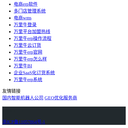
电商erp软件
多门店管理系统
电商wms
万里牛登录
万里平台加盟热线
万里牛erp操作流程
万里牛云订货
万里牛erp官网
万里牛erp怎么样
万里牛BI
企业SaaS化订货系统
万里牛erp系统
友情链接
国内智能机器人公司
GEO优化服务商
万里牛
Learn English in Singapore
物流供应链资讯
生产管理资讯中心
协作机器人资讯
latest biotech and ELN news
Private AI Resource Center
浙ICP备11057864号-1