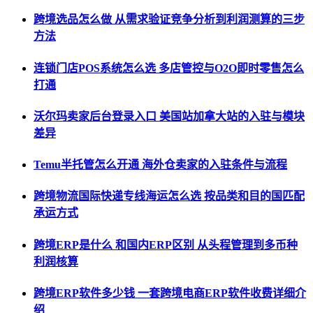
跨境选品怎么做 从需求验证竞争分析到利润测算的三步
方法
连锁门店POS系统怎么选 多店管控与O2O即时零售怎么
打通
沃尔玛卖家后台登录入口 美国站加拿大站的入驻与模块
差异
Temu半托管怎么开通 海外仓卖家的入驻条件与流程
跨境物流国际快递专线海运怎么选 按品类和目的国匹配
承运方式
跨境ERP是什么 和国内ERP区别 从头程管理到多币种
利润核算
跨境ERP软件多少钱 一套跨境电商ERP软件收费详细介
绍