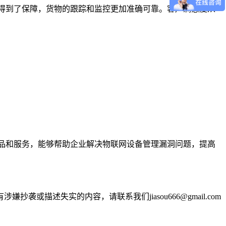
据安全性得到了保障，货物的跟踪和监控更加准确可靠。客户满意度从
提供的产品和服务，能够帮助企业解决物联网设备管理漏洞问题，提高
述失实的内容，请联系我们jiasou666@gmail.com