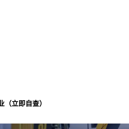
业（立即自查）