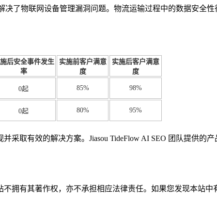
O 的产品后，成功解决了物联网设备管理漏洞问题。物流运输过程中的数
施后安全事件发生
实施前客户满意
实施后客户满意
率
度
度
85%
98%
0起
80%
95%
0起
有效的解决方案。Jiasou TideFlow AI SEO 团队
有其著作权，亦不承担相应法律责任。如果您发现本站中有涉嫌抄袭或描