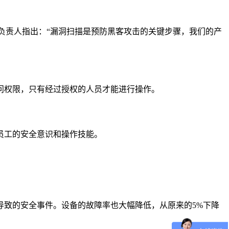
研发团队负责人指出：“漏洞扫描是预防黑客攻击的关键步骤，我们的产
问权限，只有经过授权的人员才能进行操作。
员工的安全意识和操作技能。
导致的安全事件。设备的故障率也大幅降低，从原来的5%下降