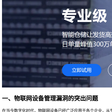
一、物联网设备管理漏洞的突出问题
在当今数字化时代，物联网设备已经广泛应用于各个企业，从