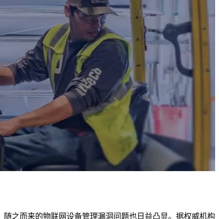
，随之而来的物联网设备管理漏洞问题也日益凸显。据权威机构