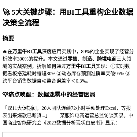
🚀 5大关键步骤：用BI工具重构企业数据
决策全流程
摘要
🔥在
万里牛BI工具
深度应用实践中，89%的企业实现了经营分
析效率300%的提升。本文通过
零售、制造、跨境电商
三大领
域的实战案例，拆解如何通过
万里牛BI工具
实现：①实时数
据看板搭建耗时缩短80% ②动态库存预测准确率突破95% ③
跨平台销售数据自动整合误差率＜0.3%。
💡痛点唤醒：数据迷雾中的经营困局
「双11大促期间，20人团队连续72小时手动处理Excel，等报
表出来爆款已断货...」——某服饰电商运营总监访谈实录。中
国商业智能研究会《2023数据分析现状白皮书》显示：