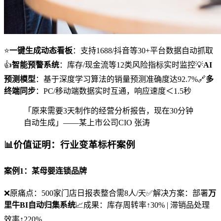
⭐
一键生成动态看板
：支持1688/抖音等30+平台数据自动抓取
👍
智能预警系统
：库存/现金流等12类风险指标实时监控💡
AI
预测模型
：基于深度学习算法的销量预测准确度达92.7%🔗
多
终端同步
：PC/移动端数据实时互通，响应速度＜1.5秒
「原来需要3天制作的经营分析报告，现在30分钟
自动生成」——某上市公司CIO 张涛
📊价值证明：行业变革标杆案例
案例1：某母婴连锁品牌
❌原痛点：500家门店日报表整合需8人/天✅解决方案：部署
万
里牛BI自动归集系统
📈成果：库存周转率↑30% | 滞销品处理
效率↑220%