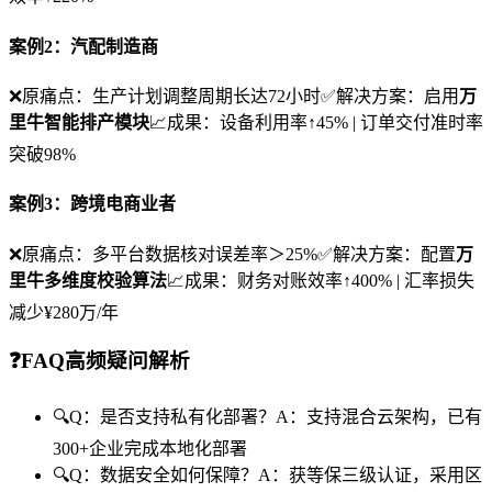
案例2：汽配制造商
❌原痛点：生产计划调整周期长达72小时✅解决方案：启用
万
里牛智能排产模块
📈成果：设备利用率↑45% | 订单交付准时率
突破98%
案例3：跨境电商业者
❌原痛点：多平台数据核对误差率＞25%✅解决方案：配置
万
里牛多维度校验算法
📈成果：财务对账效率↑400% | 汇率损失
减少¥280万/年
❓FAQ高频疑问解析
🔍Q：是否支持私有化部署？A：支持混合云架构，已有
300+企业完成本地化部署
🔍Q：数据安全如何保障？A：获等保三级认证，采用区