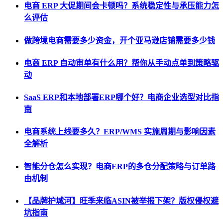
电商 ERP 大促期间会卡顿吗？系统稳定性与承压能力怎
么评估
做跨境电商需要多少资金，开个亚马逊店铺需要多少钱
电商 ERP 自动审单有什么用？帮你从手动点单到策略驱
动
SaaS ERP和本地部署ERP哪个好？电商企业选型对比指
南
电商系统上线要多久？ERP/WMS 实施周期与影响因素
全解析
智能分仓怎么实现？电商ERP的多仓分配策略与订单路
由机制
【品牌护城河】旺季来临ASIN被举报下架？版权侵权避
坑指南