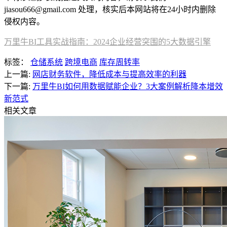
jiasou666@gmail.com 处理，核实后本网站将在24小时内删除
侵权内容。
万里牛BI工具实战指南：2024企业经营突围的5大数据引擎
标签：
仓储系统
跨境电商
库存周转率
上一篇:
网店财务软件，降低成本与提高效率的利器
下一篇:
万里牛BI如何用数据赋能企业？3大案例解析降本增效
新范式
相关文章