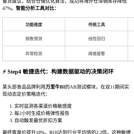
备货建议，结合仓储优化算法，成功将海外仓滞销库存降低
47%。
智能分析工具对比：
功能维度
传统工具
销售预测
线性回归
异常检测
阈值报警
⚡ Step4 敏捷迭代：构建数据驱动的决策闭环
某头部食品品牌利用
万里牛BI
的AB测试模块，在双11期间实
现动态定价策略迭代：
实时监测各渠道价格敏感度
每2小时生成价格弹性报告
自动触发最优折扣方案
最终客单价提升18%，ROI达到行业平均值的2.3倍。这种敏捷