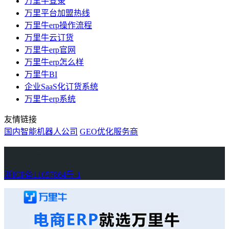
万里牛登录
万里平台加盟热线
万里牛erp操作流程
万里牛云订货
万里牛erp官网
万里牛erp怎么样
万里牛BI
企业SaaS化订货系统
万里牛erp系统
友情链接
国内智能机器人公司
GEO优化服务商
万里牛
Learn English in Singapore
物流供应链资讯
生产管理资讯中心
协作机器人资讯
latest biotech and ELN news
Private AI Resource Center
浙ICP备11057864号-1