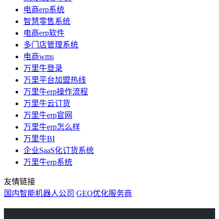
电商erp系统
智慧零售系统
电商erp软件
多门店管理系统
电商wms
万里牛登录
万里平台加盟热线
万里牛erp操作流程
万里牛云订货
万里牛erp官网
万里牛erp怎么样
万里牛BI
企业SaaS化订货系统
万里牛erp系统
友情链接
国内智能机器人公司
GEO优化服务商
万里牛
Learn English in Singapore
物流供应链资讯
生产管理资讯中心
协作机器人资讯
latest biotech and ELN news
Private AI Resource Center