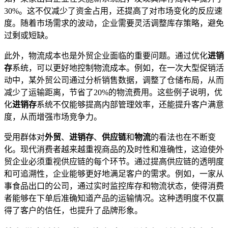
30%。这不仅减少了资金占用，还提高了对市场变化的反应速
度。随着市场需求的波动，企业需要灵活调整库存策略，避免
过剩或短缺。
此外，物流成本也是外贸企业面临的重要问题。通过优化
进销
存
系统，可以更好地控制物流成本。例如，在一次大型促销活
动中，某外贸公司通过分析销售数据，调整了仓储布局，从而
减少了运输距离，节省了20%的物流费用。这些例子说明，优
化
进销存
系统不仅能够提高内部管理效率，还能提升客户满意
度，从而增强市场竞争力。
受用群体对
外贸
、
进销存
、
供应链
和
物流
的看法也在不断变
化。现代消费者越来越重视商品的及时性和准确性，这迫使外
贸企业必须重视供应链的每个环节。通过提高供应链的透明度
和可追溯性，企业能够更好地满足客户的需求。例如，一家从
事食品出口的公司，通过实时监控库存和物流状态，使得消费
者能够在下单后准确知道产品的运输情况。这种透明度不仅赢
得了客户的信任，也提升了品牌形象。