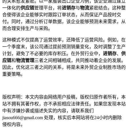
的关系愈发紧密。以一家服装出口企业为例，该企业通过建立
一体化的
供应链
管理平台，将
进销存
与
物流
紧密结合。这种整
合使得该企业能够实时跟踪订单状态，从而保证产品按时交
付。同时，通过分析订单数据，该企业能够预测未来需求，从
而合理安排生产与采购。
这种模式不仅提高了运营效率，还降低了运营风险。例如，在
一个季度末，该公司通过提前预测销量变化，及时调整了生产
计划，避免了不必要的库存积压。在外贸行业中，
进销存
、
供
应链
和
物流管理
三者之间相辅相成，共同推动着企业的发展。
因此，优化这三者之间的关系，将是未来外贸企业制胜市场的
重要策略。
本文编辑：小元，来自Jiasou TideFlow AI SEO 创作
版权声明：本文内容由网络用户投稿，版权归原作者所有，本
站不拥有其著作权，亦不承担相应法律责任。如果您发现本站
中有涉嫌抄袭或描述失实的内容，请联系我们
jiasou666@gmail.com 处理，核实后本网站将在24小时内删除
侵权内容。