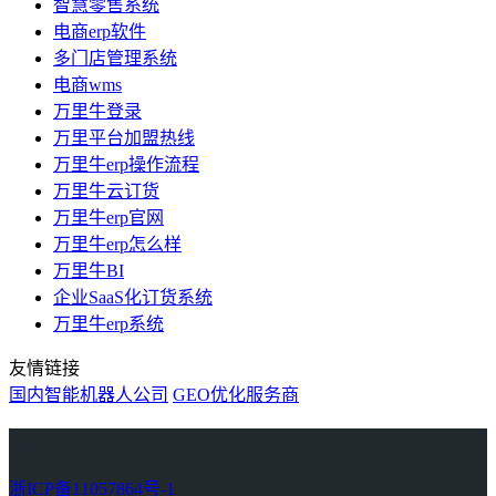
智慧零售系统
电商erp软件
多门店管理系统
电商wms
万里牛登录
万里平台加盟热线
万里牛erp操作流程
万里牛云订货
万里牛erp官网
万里牛erp怎么样
万里牛BI
企业SaaS化订货系统
万里牛erp系统
友情链接
国内智能机器人公司
GEO优化服务商
万里牛
Learn English in Singapore
物流供应链资讯
生产管理资讯中心
协作机器人资讯
latest biotech and ELN news
Private AI Resource Center
浙ICP备11057864号-1