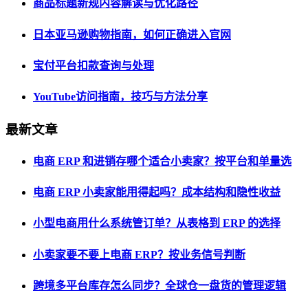
商品标题新规内容解读与优化路径
日本亚马逊购物指南，如何正确进入官网
宝付平台扣款查询与处理
YouTube访问指南，技巧与方法分享
最新文章
电商 ERP 和进销存哪个适合小卖家？按平台和单量选
电商 ERP 小卖家能用得起吗？成本结构和隐性收益
小型电商用什么系统管订单？从表格到 ERP 的选择
小卖家要不要上电商 ERP？按业务信号判断
跨境多平台库存怎么同步？全球仓一盘货的管理逻辑