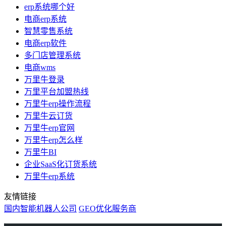
erp系统哪个好
电商erp系统
智慧零售系统
电商erp软件
多门店管理系统
电商wms
万里牛登录
万里平台加盟热线
万里牛erp操作流程
万里牛云订货
万里牛erp官网
万里牛erp怎么样
万里牛BI
企业SaaS化订货系统
万里牛erp系统
友情链接
国内智能机器人公司
GEO优化服务商
万里牛