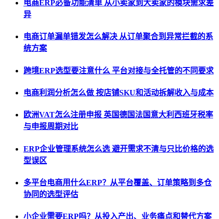
电商ERP必备功能清单 从小卖家到大卖家的模块需求差
异
电商订单漏单错发怎么解决 从订单聚合到异常拦截的系
统方案
跨境ERP选型要注意什么 平台对接与全托管的不同要求
电商利润分析怎么做 按店铺SKU和活动拆解收入与成本
欧洲VAT怎么注册申报 英国德国法国意大利西班牙税率
与申报周期对比
ERP企业管理系统怎么选 避开需求不清与只比价格的选
型误区
多平台电商用什么ERP？从平台覆盖、订单策略到多仓
协同的选型评估
小企业需要ERP吗？从投入产出、业务痛点和替代方案