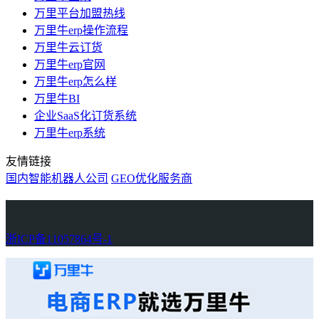
万里平台加盟热线
万里牛erp操作流程
万里牛云订货
万里牛erp官网
万里牛erp怎么样
万里牛BI
企业SaaS化订货系统
万里牛erp系统
友情链接
国内智能机器人公司
GEO优化服务商
万里牛
Learn English in Singapore
物流供应链资讯
生产管理资讯中心
协作机器人资讯
latest biotech and ELN news
Private AI Resource Center
浙ICP备11057864号-1