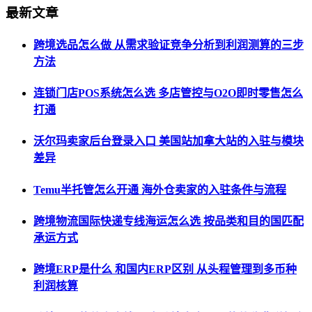
最新文章
跨境选品怎么做 从需求验证竞争分析到利润测算的三步
方法
连锁门店POS系统怎么选 多店管控与O2O即时零售怎么
打通
沃尔玛卖家后台登录入口 美国站加拿大站的入驻与模块
差异
Temu半托管怎么开通 海外仓卖家的入驻条件与流程
跨境物流国际快递专线海运怎么选 按品类和目的国匹配
承运方式
跨境ERP是什么 和国内ERP区别 从头程管理到多币种
利润核算