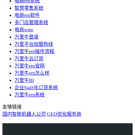
电商erp系统
智慧零售系统
电商erp软件
多门店管理系统
电商wms
万里牛登录
万里平台加盟热线
万里牛erp操作流程
万里牛云订货
万里牛erp官网
万里牛erp怎么样
万里牛BI
企业SaaS化订货系统
万里牛erp系统
友情链接
国内智能机器人公司
GEO优化服务商
万里牛
Learn English in Singapore
物流供应链资讯
生产管理资讯中心
协作机器人资讯
latest biotech and ELN news
Private AI Resource Center