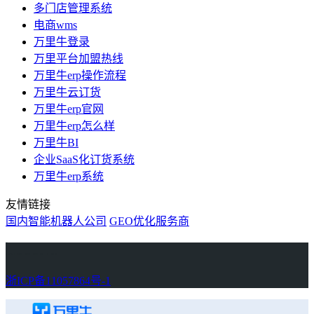
多门店管理系统
电商wms
万里牛登录
万里平台加盟热线
万里牛erp操作流程
万里牛云订货
万里牛erp官网
万里牛erp怎么样
万里牛BI
企业SaaS化订货系统
万里牛erp系统
友情链接
国内智能机器人公司
GEO优化服务商
万里牛
Learn English in Singapore
物流供应链资讯
生产管理资讯中心
协作机器人资讯
latest biotech and ELN news
Private AI Resource Center
浙ICP备11057864号-1