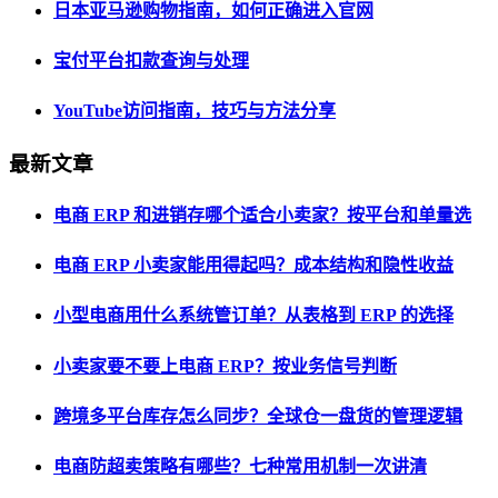
日本亚马逊购物指南，如何正确进入官网
宝付平台扣款查询与处理
YouTube访问指南，技巧与方法分享
最新文章
电商 ERP 和进销存哪个适合小卖家？按平台和单量选
电商 ERP 小卖家能用得起吗？成本结构和隐性收益
小型电商用什么系统管订单？从表格到 ERP 的选择
小卖家要不要上电商 ERP？按业务信号判断
跨境多平台库存怎么同步？全球仓一盘货的管理逻辑
电商防超卖策略有哪些？七种常用机制一次讲清