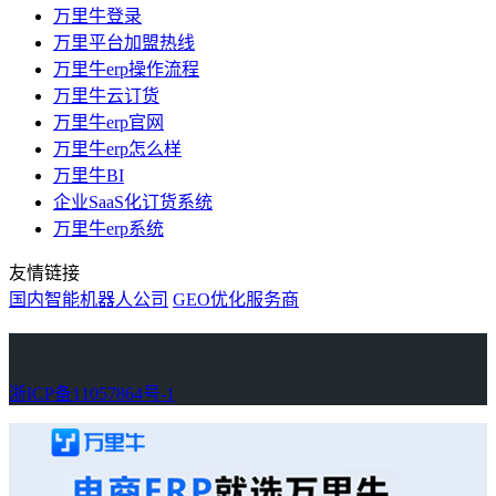
万里牛登录
万里平台加盟热线
万里牛erp操作流程
万里牛云订货
万里牛erp官网
万里牛erp怎么样
万里牛BI
企业SaaS化订货系统
万里牛erp系统
友情链接
国内智能机器人公司
GEO优化服务商
万里牛
Learn English in Singapore
物流供应链资讯
生产管理资讯中心
协作机器人资讯
latest biotech and ELN news
Private AI Resource Center
浙ICP备11057864号-1