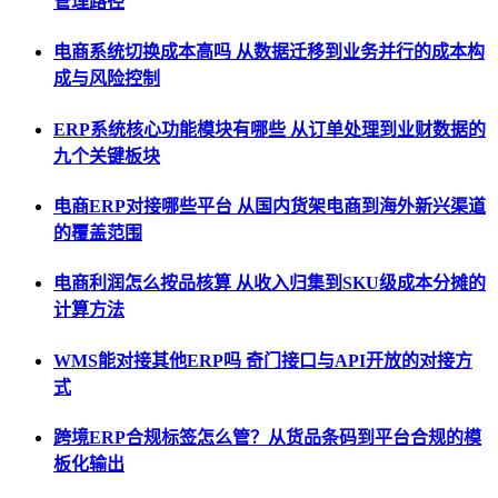
管理路径
电商系统切换成本高吗 从数据迁移到业务并行的成本构
成与风险控制
ERP系统核心功能模块有哪些 从订单处理到业财数据的
九个关键板块
电商ERP对接哪些平台 从国内货架电商到海外新兴渠道
的覆盖范围
电商利润怎么按品核算 从收入归集到SKU级成本分摊的
计算方法
WMS能对接其他ERP吗 奇门接口与API开放的对接方
式
跨境ERP合规标签怎么管？从货品条码到平台合规的模
板化输出