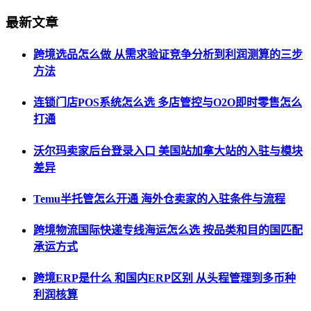
最新文章
跨境选品怎么做 从需求验证竞争分析到利润测算的三步
方法
连锁门店POS系统怎么选 多店管控与O2O即时零售怎么
打通
沃尔玛卖家后台登录入口 美国站加拿大站的入驻与模块
差异
Temu半托管怎么开通 海外仓卖家的入驻条件与流程
跨境物流国际快递专线海运怎么选 按品类和目的国匹配
承运方式
跨境ERP是什么 和国内ERP区别 从头程管理到多币种
利润核算