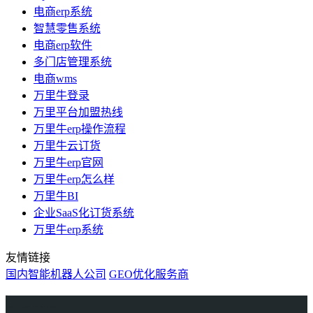
电商erp系统
智慧零售系统
电商erp软件
多门店管理系统
电商wms
万里牛登录
万里平台加盟热线
万里牛erp操作流程
万里牛云订货
万里牛erp官网
万里牛erp怎么样
万里牛BI
企业SaaS化订货系统
万里牛erp系统
友情链接
国内智能机器人公司
GEO优化服务商
万里牛
Learn English in Singapore
物流供应链资讯
生产管理资讯中心
协作机器人资讯
latest biotech and ELN news
Private AI Resource Center