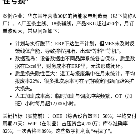
性亏损”
案例企业：华东某年营收30亿的智能家电制造商（以下简称A
厂）。A厂五条主线、18条辅线，产品SKU超过420个，月订
单波动大，常见问题如下：
计划与执行脱节：ERP下达生产计划，但MES未及时反
馈线体产能，导致排程拥堵，出现“等料”“等机”。
数据孤岛：设备数据由不同品牌系统各自保存，质量数
据在Excel里，财务成本在ERP里，无法形成闭环。
质量损失隐性巨大：返工与报废集中在月末统计，平均
报废率22%，很多批次原本可在早期锁定问题而避免扩
大损失。
人工加班成本高：临时加班与调度冲突频繁，OT（加
班）小时每月超12,000小时。
关键指标（实施前）：OEE（综合设备效率）58%；平均交付
周期21天；WIP（在制品）占压资金4,200万；库存准确率
82%；一次合格率89%。这些数字把利润“吞掉了”。