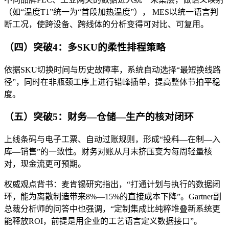
（如“温度T1”统一为“首段加热温度”）， MES以统一语言判
断工况，使跨设备、跨线体的分析变得可对比、可复用。
（四）突破4：多SKU的柔性排程策略
依据SKU切换时间与历史故障率，系统自动选择“最短换线路
径”，同时在非瓶颈工序上进行错峰插单，提高整体节拍平稳
度。
（五）突破5：财务—仓储—生产的核对闭环
上线条码与电子工票、自动过账规则，形成“投料—在制—入
库—销售”的一致性。财务对账从月末挤压变为每周轻量核
对，现金流更可预期。
权威观点背书：麦肯锡研究指出，“打通计划与执行的数据闭
环，能为离散制造带来8%—15%的直接成本下降”。Gartner副
总裁分析师的问答中也强调，“定制集成比纯粹堆叠新系统更
能释放ROI，前提是用企业的工艺语言定义数据接口”。