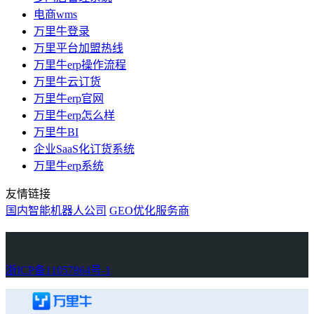
电商wms
万里牛登录
万里平台加盟热线
万里牛erp操作流程
万里牛云订货
万里牛erp官网
万里牛erp怎么样
万里牛BI
企业SaaS化订货系统
万里牛erp系统
友情链接
国内智能机器人公司
GEO优化服务商
万里牛
Learn English in Singapore
物流供应链资讯
生产管理资讯中心
协作机器人资讯
latest biotech and ELN news
Private AI Resource Center
浙ICP备11057864号-1