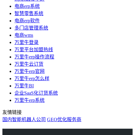
电商erp系统
智慧零售系统
电商erp软件
多门店管理系统
电商wms
万里牛登录
万里平台加盟热线
万里牛erp操作流程
万里牛云订货
万里牛erp官网
万里牛erp怎么样
万里牛BI
企业SaaS化订货系统
万里牛erp系统
友情链接
国内智能机器人公司
GEO优化服务商
万里牛
Learn English in Singapore
物流供应链资讯
生产管理资讯中心
协作机器人资讯
latest biotech and ELN news
Private AI Resource Center