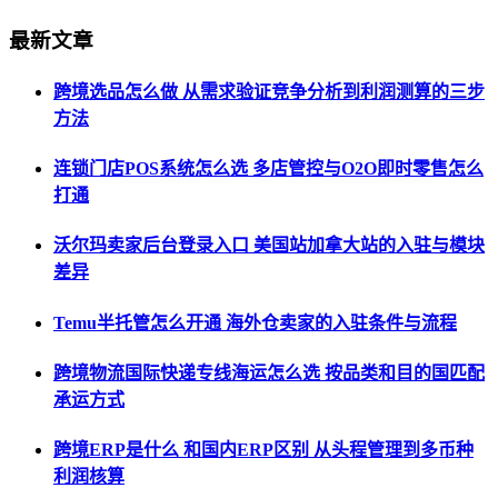
最新文章
跨境选品怎么做 从需求验证竞争分析到利润测算的三步
方法
连锁门店POS系统怎么选 多店管控与O2O即时零售怎么
打通
沃尔玛卖家后台登录入口 美国站加拿大站的入驻与模块
差异
Temu半托管怎么开通 海外仓卖家的入驻条件与流程
跨境物流国际快递专线海运怎么选 按品类和目的国匹配
承运方式
跨境ERP是什么 和国内ERP区别 从头程管理到多币种
利润核算