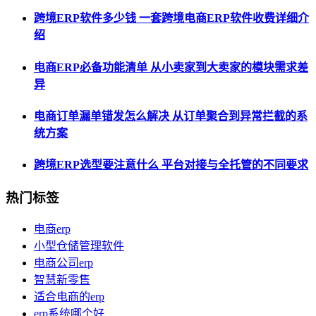
跨境ERP软件多少钱 一套跨境电商ERP软件收费详细介
绍
电商ERP必备功能清单 从小卖家到大卖家的模块需求差
异
电商订单漏单错发怎么解决 从订单聚合到异常拦截的系
统方案
跨境ERP选型要注意什么 平台对接与全托管的不同要求
热门标签
电商erp
小型仓储管理软件
电商公司erp
智慧新零售
适合电商的erp
erp系统哪个好