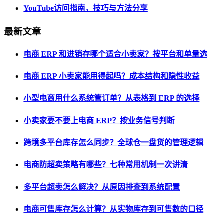
YouTube访问指南，技巧与方法分享
最新文章
电商 ERP 和进销存哪个适合小卖家？按平台和单量选
电商 ERP 小卖家能用得起吗？成本结构和隐性收益
小型电商用什么系统管订单？从表格到 ERP 的选择
小卖家要不要上电商 ERP？按业务信号判断
跨境多平台库存怎么同步？全球仓一盘货的管理逻辑
电商防超卖策略有哪些？七种常用机制一次讲清
多平台超卖怎么解决？从原因排查到系统配置
电商可售库存怎么计算？从实物库存到可售数的口径