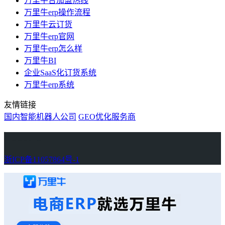
万里平台加盟热线
万里牛erp操作流程
万里牛云订货
万里牛erp官网
万里牛erp怎么样
万里牛BI
企业SaaS化订货系统
万里牛erp系统
友情链接
国内智能机器人公司
GEO优化服务商
万里牛
Learn English in Singapore
物流供应链资讯
生产管理资讯中心
协作机器人资讯
latest biotech and ELN news
Private AI Resource Center
浙ICP备11057864号-1