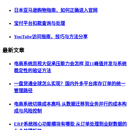
日本亚马逊购物指南，如何正确进入官网
宝付平台扣款查询与处理
YouTube访问指南，技巧与方法分享
最新文章
电商系统忽视大促承压能力会怎样 双11峰值并发与系统
稳定性的验证方法
一盘货通全球怎么实现？国内外多平台库存订单的统一
管理路径
电商系统切换成本高吗 从数据迁移到业务并行的成本构
成与风险控制
ERP系统核心功能模块有哪些 从订单处理到业财数据的