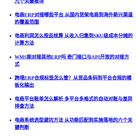
九个关键板块
电商ERP对接哪些平台 从国内货架电商到海外新兴渠道
的覆盖范围
电商利润怎么按品核算 从收入归集到SKU级成本分摊的
计算方法
WMS能对接其他ERP吗 奇门接口与API开放的对接方
式
跨境ERP合规标签怎么管？从货品条码到平台合规的模
板化输出
电商平台账单怎么解析 多平台多格式的自动对账与差异
排查方法
电商系统选型避坑方法 从功能匹配到实施落地的六个关
键判断