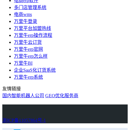
电商erp软件
多门店管理系统
电商wms
万里牛登录
万里平台加盟热线
万里牛erp操作流程
万里牛云订货
万里牛erp官网
万里牛erp怎么样
万里牛BI
企业SaaS化订货系统
万里牛erp系统
友情链接
国内智能机器人公司
GEO优化服务商
万里牛
Learn English in Singapore
物流供应链资讯
生产管理资讯中心
协作机器人资讯
latest biotech and ELN news
Private AI Resource Center
浙ICP备11057864号-1