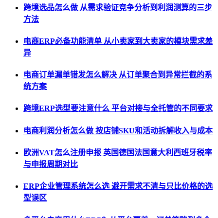
跨境选品怎么做 从需求验证竞争分析到利润测算的三步
方法
电商ERP必备功能清单 从小卖家到大卖家的模块需求差
异
电商订单漏单错发怎么解决 从订单聚合到异常拦截的系
统方案
跨境ERP选型要注意什么 平台对接与全托管的不同要求
电商利润分析怎么做 按店铺SKU和活动拆解收入与成本
欧洲VAT怎么注册申报 英国德国法国意大利西班牙税率
与申报周期对比
ERP企业管理系统怎么选 避开需求不清与只比价格的选
型误区