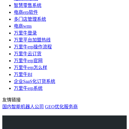
智慧零售系统
电商erp软件
多门店管理系统
电商wms
万里牛登录
万里平台加盟热线
万里牛erp操作流程
万里牛云订货
万里牛erp官网
万里牛erp怎么样
万里牛BI
企业SaaS化订货系统
万里牛erp系统
友情链接
国内智能机器人公司
GEO优化服务商
万里牛
Learn English in Singapore
物流供应链资讯
生产管理资讯中心
协作机器人资讯
latest biotech and ELN news
Private AI Resource Center