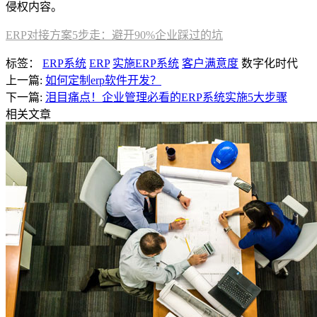
侵权内容。
ERP对接方案5步走：避开90%企业踩过的坑
标签：
ERP系统
ERP
实施ERP系统
客户满意度
数字化时代
上一篇:
如何定制erp软件开发？
下一篇:
泪目痛点！企业管理必看的ERP系统实施5大步骤
相关文章