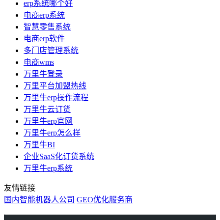
erp系统哪个好
电商erp系统
智慧零售系统
电商erp软件
多门店管理系统
电商wms
万里牛登录
万里平台加盟热线
万里牛erp操作流程
万里牛云订货
万里牛erp官网
万里牛erp怎么样
万里牛BI
企业SaaS化订货系统
万里牛erp系统
友情链接
国内智能机器人公司
GEO优化服务商
万里牛