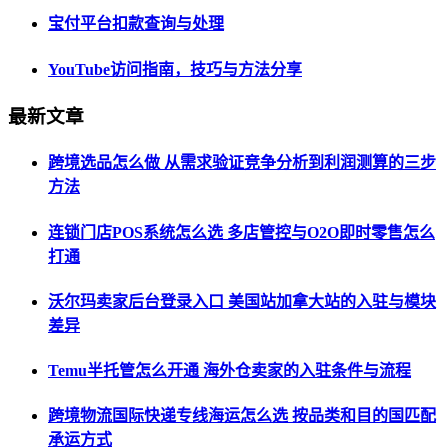
宝付平台扣款查询与处理
YouTube访问指南，技巧与方法分享
最新文章
跨境选品怎么做 从需求验证竞争分析到利润测算的三步
方法
连锁门店POS系统怎么选 多店管控与O2O即时零售怎么
打通
沃尔玛卖家后台登录入口 美国站加拿大站的入驻与模块
差异
Temu半托管怎么开通 海外仓卖家的入驻条件与流程
跨境物流国际快递专线海运怎么选 按品类和目的国匹配
承运方式