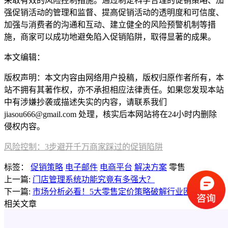
采取有效的风险控制措施。通过制定科学合理的促销策略、加
强促销活动的管理和监督、提高促销活动的透明度和可信度、
加强与消费者的沟通和互动、建立健全的风险预警机制等措
施，商家可以成功地避免陷入促销陷阱，取得显著的成果。
本文编辑：
豆豆，来自Jiasou TideFlow AI SEO 创作
版权声明：本文内容由网络用户投稿，版权归原作者所有，本
站不拥有其著作权，亦不承担相应法律责任。如果您发现本站
中有涉嫌抄袭或描述失实的内容，请联系我们
jiasou666@gmail.com 处理，核实后本网站将在24小时内删除
侵权内容。
风险控制：3步避开千万商家踩过的促销陷阱
标签：
促销策略
电子邮件
电商平台
解决方案
零售
上一篇:
门店管理系统功能究竟有多强大？
下一篇:
市场分析必看！5大零售定价策略破解行业困局
相关文章