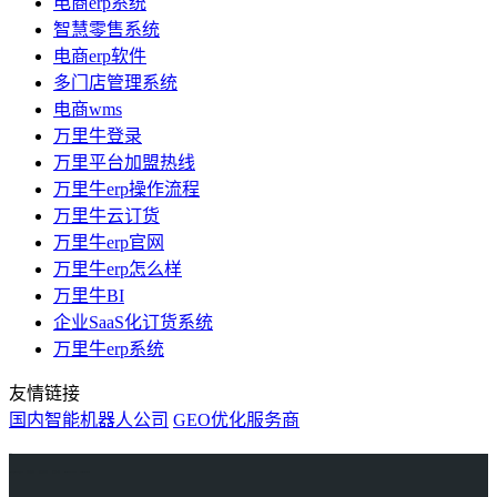
电商erp系统
智慧零售系统
电商erp软件
多门店管理系统
电商wms
万里牛登录
万里平台加盟热线
万里牛erp操作流程
万里牛云订货
万里牛erp官网
万里牛erp怎么样
万里牛BI
企业SaaS化订货系统
万里牛erp系统
友情链接
国内智能机器人公司
GEO优化服务商
万里牛
Learn English in Singapore
物流供应链资讯
生产管理资讯中心
协作机器人资讯
latest biotech and ELN news
Private AI Resource Center