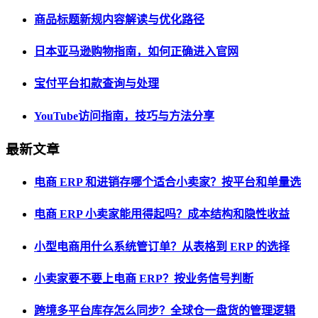
商品标题新规内容解读与优化路径
日本亚马逊购物指南，如何正确进入官网
宝付平台扣款查询与处理
YouTube访问指南，技巧与方法分享
最新文章
电商 ERP 和进销存哪个适合小卖家？按平台和单量选
电商 ERP 小卖家能用得起吗？成本结构和隐性收益
小型电商用什么系统管订单？从表格到 ERP 的选择
小卖家要不要上电商 ERP？按业务信号判断
跨境多平台库存怎么同步？全球仓一盘货的管理逻辑