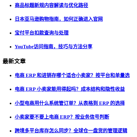
商品标题新规内容解读与优化路径
日本亚马逊购物指南，如何正确进入官网
宝付平台扣款查询与处理
YouTube访问指南，技巧与方法分享
最新文章
电商 ERP 和进销存哪个适合小卖家？按平台和单量选
电商 ERP 小卖家能用得起吗？成本结构和隐性收益
小型电商用什么系统管订单？从表格到 ERP 的选择
小卖家要不要上电商 ERP？按业务信号判断
跨境多平台库存怎么同步？全球仓一盘货的管理逻辑