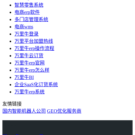
智慧零售系统
电商erp软件
多门店管理系统
电商wms
万里牛登录
万里平台加盟热线
万里牛erp操作流程
万里牛云订货
万里牛erp官网
万里牛erp怎么样
万里牛BI
企业SaaS化订货系统
万里牛erp系统
友情链接
国内智能机器人公司
GEO优化服务商
万里牛
Learn English in Singapore
物流供应链资讯
生产管理资讯中心
协作机器人资讯
latest biotech and ELN news
Private AI Resource Center