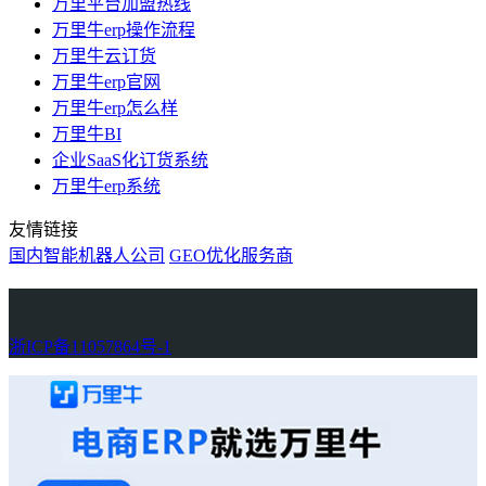
万里平台加盟热线
万里牛erp操作流程
万里牛云订货
万里牛erp官网
万里牛erp怎么样
万里牛BI
企业SaaS化订货系统
万里牛erp系统
友情链接
国内智能机器人公司
GEO优化服务商
万里牛
Learn English in Singapore
物流供应链资讯
生产管理资讯中心
协作机器人资讯
latest biotech and ELN news
Private AI Resource Center
浙ICP备11057864号-1