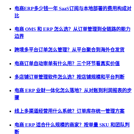
电商ERP多少钱一年 SaaS订阅与本地部署的费用构成对
比
电商 OMS 和 ERP 怎么选？从订单管理到全链路的能力
边界
跨境多平台订单怎么管理？从平台聚合到海外仓发货
电商订单自动审单有什么用？三个环节看真实价值
多店铺订单管理软件怎么选？按店铺规模和平台判断
电商 ERP 业财一体化怎么落地？从对账到利润报表的步
骤
线上多渠道经营用什么系统？订单库存统一管理方案
电商 ERP 适合什么规模的商家？按单量 SKU 和团队判
断