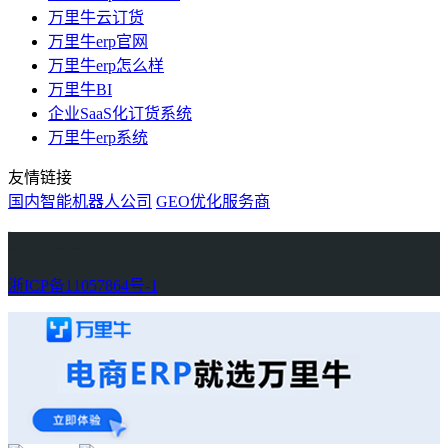
万里牛云订货
万里牛erp官网
万里牛erp怎么样
万里牛BI
企业SaaS化订货系统
万里牛erp系统
友情链接
国内智能机器人公司
GEO优化服务商
万里牛
Learn English in Singapore
物流供应链资讯
生产管理资讯中心
协作机器人资讯
latest biotech and ELN news
Private AI Resource Center
浙ICP备11057864号-1