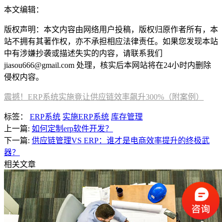
本文编辑：
豆豆，来自Jiasou TideFlow AI SEO 创作
版权声明：本文内容由网络用户投稿，版权归原作者所有，本
站不拥有其著作权，亦不承担相应法律责任。如果您发现本站
中有涉嫌抄袭或描述失实的内容，请联系我们
jiasou666@gmail.com 处理，核实后本网站将在24小时内删除
侵权内容。
震撼！ERP系统实施竟让供应链效率飙升300%（附案例）
标签：
ERP系统
实施ERP系统
库存管理
上一篇:
如何定制erp软件开发？
下一篇:
供应链管理VS ERP：谁才是电商效率提升的终极武
器？
相关文章