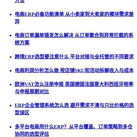
方法
电商ERP必备功能清单 从小卖家到大卖家的模块需求差
异
电商订单漏单错发怎么解决 从订单聚合到异常拦截的系
统方案
跨境ERP选型要注意什么 平台对接与全托管的不同要求
电商利润分析怎么做 按店铺SKU和活动拆解收入与成本
欧洲VAT怎么注册申报 英国德国法国意大利西班牙税率
与申报周期对比
ERP企业管理系统怎么选 避开需求不清与只比价格的选
型误区
多平台电商用什么ERP？从平台覆盖、订单策略到多仓
协同的选型评估