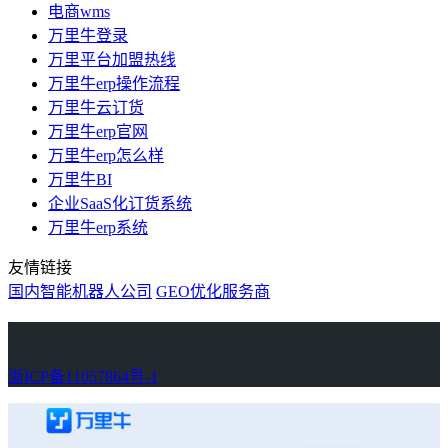
电商wms
万里牛登录
万里平台加盟热线
万里牛erp操作流程
万里牛云订货
万里牛erp官网
万里牛erp怎么样
万里牛BI
企业SaaS化订货系统
万里牛erp系统
友情链接
国内智能机器人公司
GEO优化服务商
万里牛
Learn English in Singapore
物流供应链资讯
生产管理资讯中心
协作机器人资讯
latest biotech and ELN news
Private AI Resource Center
浙ICP备11057864号-1