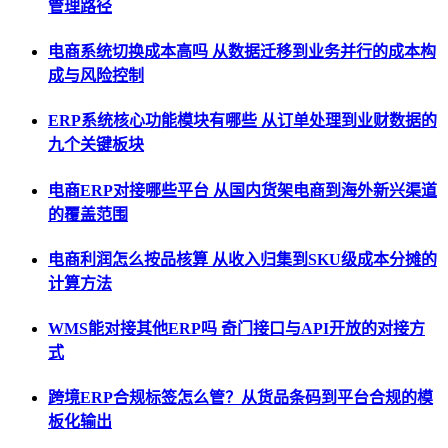
管理路径
电商系统切换成本高吗 从数据迁移到业务并行的成本构
成与风险控制
ERP系统核心功能模块有哪些 从订单处理到业财数据的
九个关键板块
电商ERP对接哪些平台 从国内货架电商到海外新兴渠道
的覆盖范围
电商利润怎么按品核算 从收入归集到SKU级成本分摊的
计算方法
WMS能对接其他ERP吗 奇门接口与API开放的对接方
式
跨境ERP合规标签怎么管？从货品条码到平台合规的模
板化输出