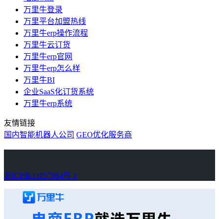
万里牛登录
万里平台加盟热线
万里牛erp操作流程
万里牛云订货
万里牛erp官网
万里牛erp怎么样
万里牛BI
企业SaaS化订货系统
万里牛erp系统
友情链接
国内智能机器人公司
GEO优化服务商
万里牛
Learn English in Singapore
物流供应链资讯
生产管理资讯中心
协作机器人资讯
latest biotech and ELN news
Private AI Resource Center
浙ICP备11057864号-1