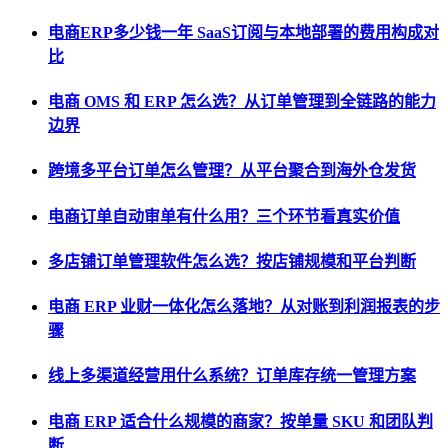
电商ERP多少钱一年 SaaS订阅与本地部署的费用构成对
比
电商 OMS 和 ERP 怎么选？从订单管理到全链路的能力
边界
跨境多平台订单怎么管理？从平台聚合到海外仓发货
电商订单自动审单有什么用？三个环节看真实价值
多店铺订单管理软件怎么选？按店铺规模和平台判断
电商 ERP 业财一体化怎么落地？从对账到利润报表的步
骤
线上多渠道经营用什么系统？订单库存统一管理方案
电商 ERP 适合什么规模的商家？按单量 SKU 和团队判
断