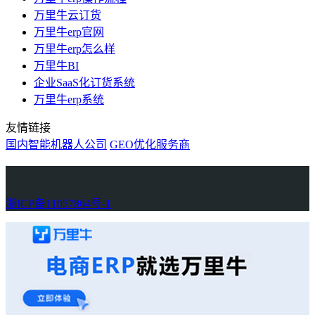
万里牛云订货
万里牛erp官网
万里牛erp怎么样
万里牛BI
企业SaaS化订货系统
万里牛erp系统
友情链接
国内智能机器人公司
GEO优化服务商
万里牛
Learn English in Singapore
物流供应链资讯
生产管理资讯中心
协作机器人资讯
latest biotech and ELN news
Private AI Resource Center
浙ICP备11057864号-1