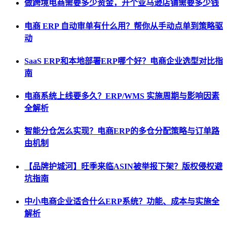
做跨境电商需要多少资金，开个亚马逊店铺需要多少钱
电商 ERP 自动审单有什么用？帮你从手动点单到策略驱
动
SaaS ERP和本地部署ERP哪个好？电商企业选型对比指
南
电商系统上线要多久？ERP/WMS 实施周期与影响因素
全解析
智能分仓怎么实现？电商ERP的多仓分配策略与订单路
由机制
【品牌护城河】旺季来临ASIN被举报下架？版权侵权避
坑指南
中小电商企业适合什么ERP系统？功能、成本与实施全
解析