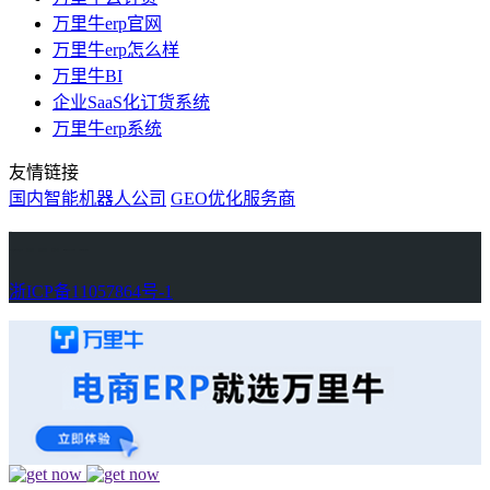
万里牛erp官网
万里牛erp怎么样
万里牛BI
企业SaaS化订货系统
万里牛erp系统
友情链接
国内智能机器人公司
GEO优化服务商
万里牛
Learn English in Singapore
物流供应链资讯
生产管理资讯中心
协作机器人资讯
latest biotech and ELN news
Private AI Resource Center
浙ICP备11057864号-1