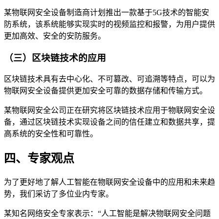
某物联网安全设备制造商计划推出一款基于5G技术的智能安
防系统，该系统能够实现实时的视频监控和报警，为用户提供
更加高效、安全的安防服务。
（三）区块链技术的应用
区块链技术具有去中心化、不可篡改、可追溯等特点，可以为
物联网安全设备提供更加安全可靠的数据存储和传输方式。
某物联网安全公司正在研究将区块链技术应用于物联网安全设
备，通过区块链技术实现设备之间的信任建立和数据共享，提
高系统的安全性和可靠性。
四、专家观点
为了更好地了解人工智能在物联网安全设备中的应用和未来趋
势，我们采访了多位业内专家。
某知名网络安全专家表示：“人工智能是解决物联网安全问题