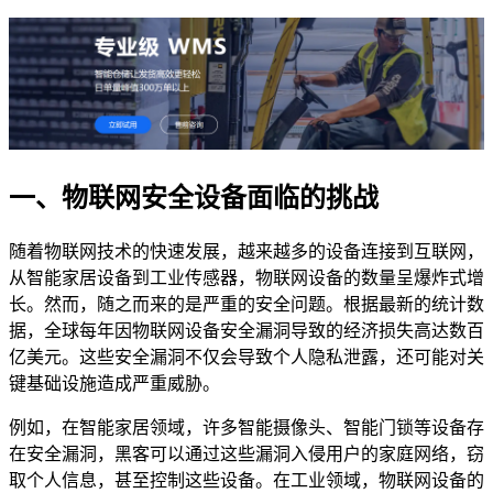
一、物联网安全设备面临的挑战
随着物联网技术的快速发展，越来越多的设备连接到互联网，
从智能家居设备到工业传感器，物联网设备的数量呈爆炸式增
长。然而，随之而来的是严重的安全问题。根据最新的统计数
据，全球每年因物联网设备安全漏洞导致的经济损失高达数百
亿美元。这些安全漏洞不仅会导致个人隐私泄露，还可能对关
键基础设施造成严重威胁。
例如，在智能家居领域，许多智能摄像头、智能门锁等设备存
在安全漏洞，黑客可以通过这些漏洞入侵用户的家庭网络，窃
取个人信息，甚至控制这些设备。在工业领域，物联网设备的