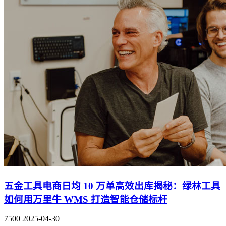
五金工具电商日均 10 万单高效出库揭秘：绿林工具
如何用万里牛 WMS 打造智能仓储标杆
7500
2025-04-30