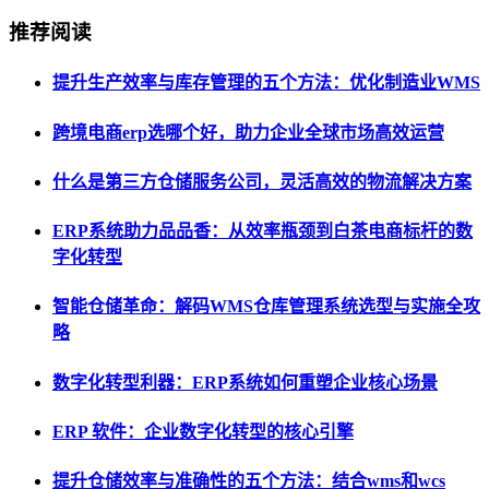
推荐阅读
提升生产效率与库存管理的五个方法：优化制造业WMS
跨境电商erp选哪个好，助力企业全球市场高效运营
什么是第三方仓储服务公司，灵活高效的物流解决方案
ERP系统助力品品香：从效率瓶颈到白茶电商标杆的数
字化转型
智能仓储革命：解码WMS仓库管理系统选型与实施全攻
略
数字化转型利器：ERP系统如何重塑企业核心场景
ERP 软件：企业数字化转型的核心引擎
提升仓储效率与准确性的五个方法：结合wms和wcs