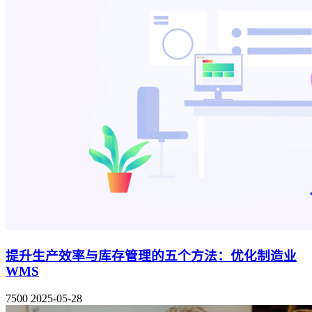
提升生产效率与库存管理的五个方法：优化制造业
WMS
7500
2025-05-28