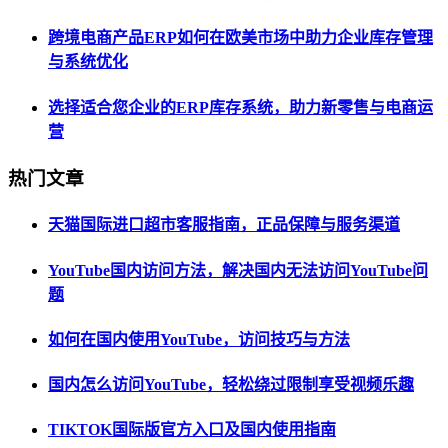
跨境电商产品ERP如何在欧美市场中助力企业库存管理
与系统优化
选择适合您企业的ERP库存系统，助力新零售与电商运
营
热门文章
天猫国际进口超市客服指南，正品保障与服务渠道
YouTube国内访问方法，解决国内无法访问YouTube问
题
如何在国内使用YouTube，访问技巧与方法
国内怎么访问YouTube，轻松绕过限制享受视频乐趣
TIKTOK国际版官方入口及国内使用指南