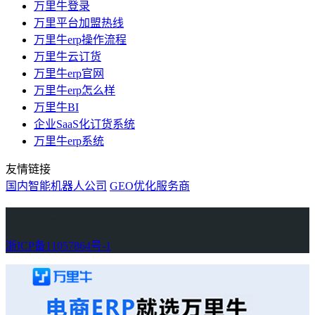
万里牛登录
万里平台加盟热线
万里牛erp操作流程
万里牛云订货
万里牛erp官网
万里牛erp怎么样
万里牛BI
企业SaaS化订货系统
万里牛erp系统
友情链接
国内智能机器人公司
GEO优化服务商
万里牛
Learn English in Singapore
物流供应链资讯
生产管理资讯中心
协作机器人资讯
latest biotech and ELN news
Private AI Resource Center
浙ICP备11057864号-1