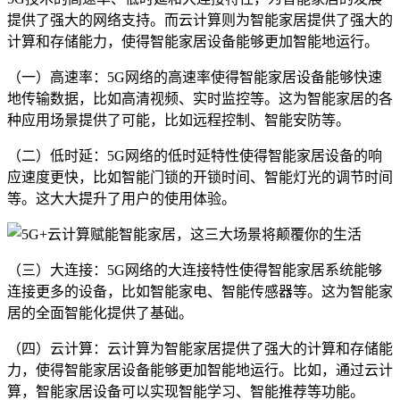
提供了强大的网络支持。而云计算则为智能家居提供了强大的
计算和存储能力，使得智能家居设备能够更加智能地运行。
（一）高速率：5G网络的高速率使得智能家居设备能够快速
地传输数据，比如高清视频、实时监控等。这为智能家居的各
种应用场景提供了可能，比如远程控制、智能安防等。
（二）低时延：5G网络的低时延特性使得智能家居设备的响
应速度更快，比如智能门锁的开锁时间、智能灯光的调节时间
等。这大大提升了用户的使用体验。
（三）大连接：5G网络的大连接特性使得智能家居系统能够
连接更多的设备，比如智能家电、智能传感器等。这为智能家
居的全面智能化提供了基础。
（四）云计算：云计算为智能家居提供了强大的计算和存储能
力，使得智能家居设备能够更加智能地运行。比如，通过云计
算，智能家居设备可以实现智能学习、智能推荐等功能。