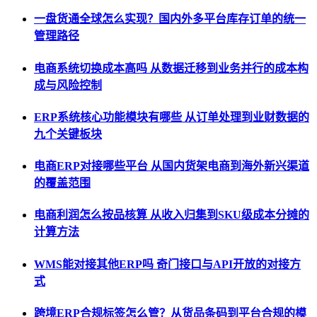
一盘货通全球怎么实现？国内外多平台库存订单的统一
管理路径
电商系统切换成本高吗 从数据迁移到业务并行的成本构
成与风险控制
ERP系统核心功能模块有哪些 从订单处理到业财数据的
九个关键板块
电商ERP对接哪些平台 从国内货架电商到海外新兴渠道
的覆盖范围
电商利润怎么按品核算 从收入归集到SKU级成本分摊的
计算方法
WMS能对接其他ERP吗 奇门接口与API开放的对接方
式
跨境ERP合规标签怎么管？从货品条码到平台合规的模