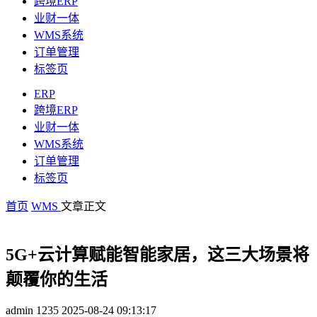
跨境ERP
业财一体
WMS系统
订单管理
标签页
ERP
跨境ERP
业财一体
WMS系统
订单管理
标签页
首页
WMS
文章正文
5G+云计算赋能智能家居，这三大场景将
颠覆你的生活
admin
1235
2025-08-24 09:13:17