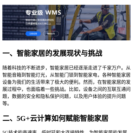
一、智能家居的发展现状与挑战
随着科技的不断进步，智能家居已经逐渐走进了千家万户。从
智能音箱到智能灯光，从智能门锁到智能家电，各种智能家居
设备为我们的生活带来了极大的便利。然而，在智能家居的发
展过程中，也面临着一些挑战。比如，设备之间的互联互通问
题，数据的安全和隐私保护问题，以及用户体验的提升问题
等。
二、5G+云计算如何赋能智能家居
5G技术的高速率、低时延和大连接特性，为智能家居的发展