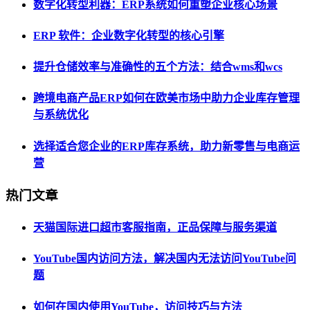
数字化转型利器：ERP系统如何重塑企业核心场景
ERP 软件：企业数字化转型的核心引擎
提升仓储效率与准确性的五个方法：结合wms和wcs
跨境电商产品ERP如何在欧美市场中助力企业库存管理
与系统优化
选择适合您企业的ERP库存系统，助力新零售与电商运
营
热门文章
天猫国际进口超市客服指南，正品保障与服务渠道
YouTube国内访问方法，解决国内无法访问YouTube问
题
如何在国内使用YouTube，访问技巧与方法