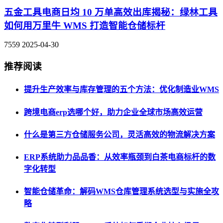
五金工具电商日均 10 万单高效出库揭秘：绿林工具
如何用万里牛 WMS 打造智能仓储标杆
7559
2025-04-30
推荐阅读
提升生产效率与库存管理的五个方法：优化制造业WMS
跨境电商erp选哪个好，助力企业全球市场高效运营
什么是第三方仓储服务公司，灵活高效的物流解决方案
ERP系统助力品品香：从效率瓶颈到白茶电商标杆的数
字化转型
智能仓储革命：解码WMS仓库管理系统选型与实施全攻
略