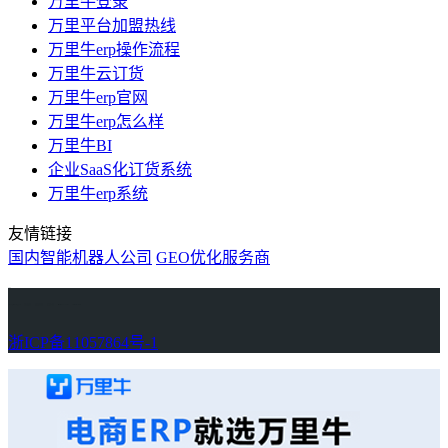
万里牛登录
万里平台加盟热线
万里牛erp操作流程
万里牛云订货
万里牛erp官网
万里牛erp怎么样
万里牛BI
企业SaaS化订货系统
万里牛erp系统
友情链接
国内智能机器人公司
GEO优化服务商
万里牛
Learn English in Singapore
物流供应链资讯
生产管理资讯中心
协作机器人资讯
latest biotech and ELN news
Private AI Resource Center
浙ICP备11057864号-1