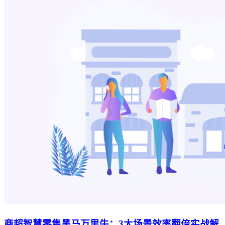
商超智慧零售黑马万里牛：3大场景效率翻倍实战解