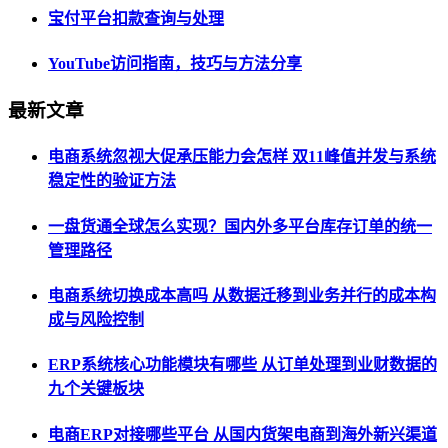
宝付平台扣款查询与处理
YouTube访问指南，技巧与方法分享
最新文章
电商系统忽视大促承压能力会怎样 双11峰值并发与系统
稳定性的验证方法
一盘货通全球怎么实现？国内外多平台库存订单的统一
管理路径
电商系统切换成本高吗 从数据迁移到业务并行的成本构
成与风险控制
ERP系统核心功能模块有哪些 从订单处理到业财数据的
九个关键板块
电商ERP对接哪些平台 从国内货架电商到海外新兴渠道