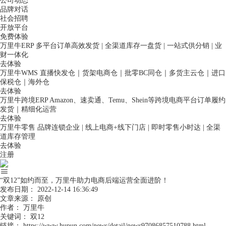
公司动态
品牌对话
社会招聘
开放平台
免费体验
万里牛ERP
多平台订单高效发货 | 全渠道库存一盘货 | 一站式供分销 | 业
财一体化
去体验
万里牛WMS
直播快发仓｜货架电商仓｜批零BC同仓｜多货主云仓｜进口
保税仓｜海外仓
去体验
万里牛跨境ERP
Amazon、速卖通、Temu、Shein等跨境电商平台订单履约
发货｜精细化运营
去体验
万里牛零售
品牌连锁企业 | 线上电商+线下门店 | 即时零售小时达 | 全渠
道库存管理
去体验
注册
“双12”如约而至，万里牛助力电商后端运营全面进阶！
发布日期：
2022-12-14 16:36:49
文章来源：
原创
作者：
万里牛
关键词：
双12
链接：
https://www.hupun.com/news/detail/news97086857510788.html