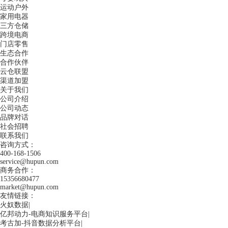
运动户外
家用电器
三方仓储
跨境电商
门店零售
生态合作
合作伙伴
云仓联盟
渠道加盟
关于我们
公司介绍
公司动态
品牌对话
社会招聘
联系我们
咨询方式：
400-168-1506
service@hupun.com
商务合作：
15356680477
market@hupun.com
友情链接：
火奴数据
|
亿邦动力-电商知识服务平台
|
考古加-抖音数据分析平台
|