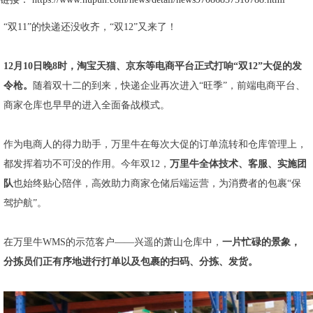
“双11”的快递还没收齐，“双12”又来了！
12月10日晚8时，淘宝天猫、京东等电商平台正式打响“双12”大促的发
令枪。
随着双十二的到来，快递企业再次进入“旺季”，前端电商平台、
商家仓库也早早的进入全面备战模式。
作为电商人的得力助手，万里牛在每次大促的订单流转和仓库管理上，
都发挥着功不可没的作用。今年双12，
万里牛全体
技术、客服、实施团
队
也始终贴心陪伴，高效助力商家仓储后端运营，为消费者的包裹“保
驾护航”。
在万里牛WMS的示范客户——兴遥的萧山仓库中，
一片忙碌的景象，
分拣员们正有序地进行打单以及包裹的扫码、分拣、发货。