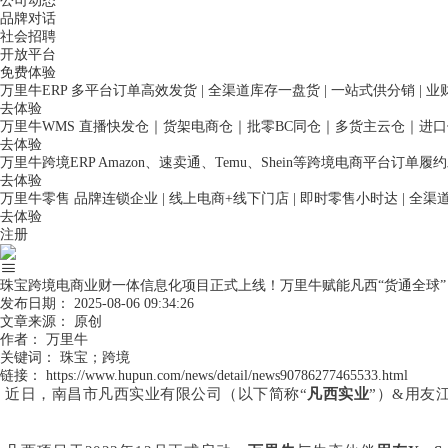
公司动态
品牌对话
社会招聘
开放平台
免费体验
万里牛ERP
多平台订单高效发货 | 全渠道库存一盘货 | 一站式供分销 | 
去体验
万里牛WMS
直播快发仓｜货架电商仓｜批零BC同仓｜多货主云仓｜进
去体验
万里牛跨境ERP
Amazon、速卖通、Temu、Shein等跨境电商平台订单
去体验
万里牛零售
品牌连锁企业 | 线上电商+线下门店 | 即时零售小时达 | 全
去体验
注册
珠宝跨境电商业财一体信息化项目正式上线！万里牛赋能凡西“货通全球”
发布日期：
2025-08-06 09:34:26
文章来源：
原创
作者：
万里牛
关键词：
珠宝；跨境
链接：
https://www.hupun.com/news/detail/news90786277465533.html
近日，南昌市凡西实业有限公司（以下简称“
凡西实业
”）&用友