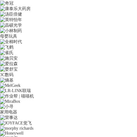
母婴玩具
3C数码
家用电器