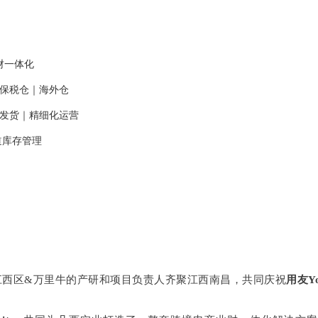
业财一体化
口保税仓｜海外仓
履约发货｜精细化运营
渠道库存管理
江西区&万里牛的产研和项目负责人齐聚江西南昌，共同庆祝
用友Y