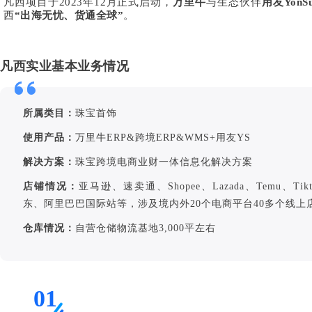
凡西项目于2023年12月正式启动，
万里牛
与生态伙伴
用友
YonSu
西
“出海无忧、货通全球”
。
凡西实业基本业务情况
所属类目
：
珠宝首饰
使用产品
：
万里牛ERP&跨境ERP&WMS+用友YS
解决方案
：
珠宝跨境电商业财一体信息化解决方案
店铺情况
：
亚马逊、速卖通、Shopee、Lazada、Temu、Tik
东、阿里巴巴国际站等，涉及境内外20个电商平台40多个线上
仓库情况
：
自营仓储物流基地3,000平左右
01