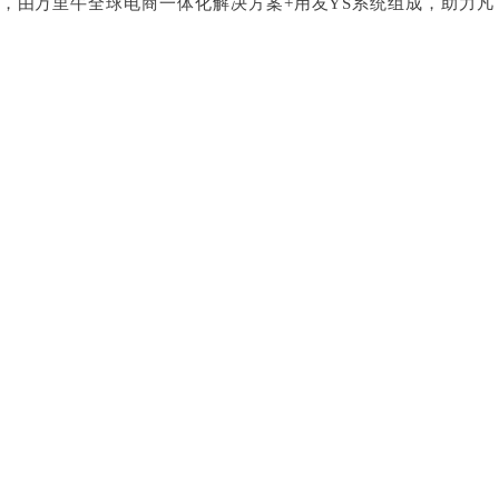
，由万里牛全球电商一体化解决方案+用友YS系统组成，助力凡