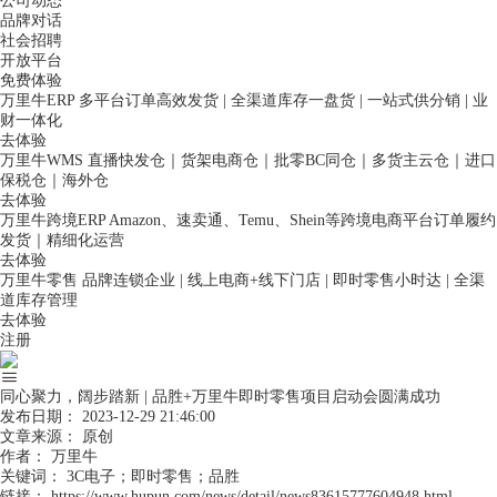
公司动态
品牌对话
社会招聘
开放平台
免费体验
万里牛ERP
多平台订单高效发货 | 全渠道库存一盘货 | 一站式供分销 | 业
财一体化
去体验
万里牛WMS
直播快发仓｜货架电商仓｜批零BC同仓｜多货主云仓｜进口
保税仓｜海外仓
去体验
万里牛跨境ERP
Amazon、速卖通、Temu、Shein等跨境电商平台订单履约
发货｜精细化运营
去体验
万里牛零售
品牌连锁企业 | 线上电商+线下门店 | 即时零售小时达 | 全渠
道库存管理
去体验
注册
同心聚力，阔步踏新 | 品胜+万里牛即时零售项目启动会圆满成功
发布日期：
2023-12-29 21:46:00
文章来源：
原创
作者：
万里牛
关键词：
3C电子；即时零售；品胜
链接：
https://www.hupun.com/news/detail/news83615777604948.html