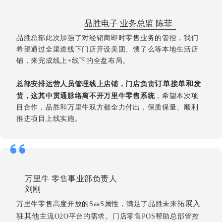
品胜电子 业务总监 陈菲
品胜总部此次加强了对经销商即时零售业务的管控，我们
希望通过全渠道线下门店开设美团、饿了么等本地生活店
铺，来完成线上+线下的全盘布局。
订单接单和
总部安排运营人员管理线上店铺，门店负责
发
货，这其中贯通脉络离不开万里牛零售系统
，希望本次项
目合作，品胜和万里牛双方都全力付出，保质保量、顺利
推进项目上线实施。
万里牛 零售事业部负责人
刘刚
拓展
入
万里牛零售高度开放的SaaS属性，满足了品胜未来
驻其他
主流O2O平台的需求。门店零售POS帮助总部管控