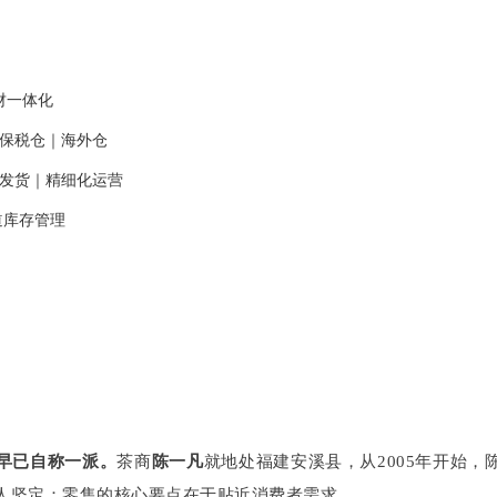
业财一体化
口保税仓｜海外仓
履约发货｜精细化运营
渠道库存管理
早已自称一派。
茶商
陈一凡
就地处福建安溪县，从2005年开始
始人坚定：零售的核心要点在于贴近消费者需求。