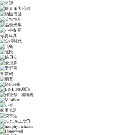
母婴玩具
3C数码
家用电器