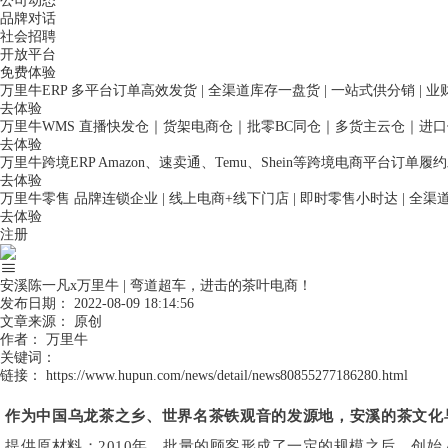
公司动态
品牌对话
社会招聘
开放平台
免费体验
万里牛ERP
多平台订单高效发货 | 全渠道库存一盘货 | 一站式供分销 | 
去体验
万里牛WMS
直播快发仓｜货架电商仓｜批零BC同仓｜多货主云仓｜进
去体验
万里牛跨境ERP
Amazon、速卖通、Temu、Shein等跨境电商平台订单
去体验
万里牛零售
品牌连锁企业 | 线上电商+线下门店 | 即时零售小时达 | 全
去体验
注册
安溪陈一凡x万里牛 | 弯道超车，进击的茶叶电商！
发布日期：
2022-08-09 18:14:56
文章来源：
原创
作者：
万里牛
关键词：
链接：
https://www.hupun.com/news/detail/news80855277186280.html
作为中国乌龙茶之乡、世界名茶铁观音的发源地，安溪的茶文化
提供原材料；2010年，批量的顾客形成了一定的规模之后，创