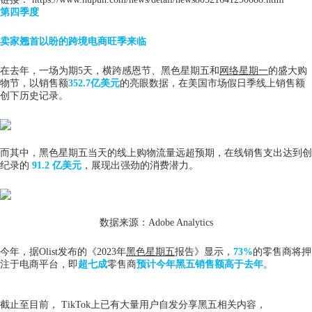
第四季度
卖家翘首以盼的跨境电商旺季来临
在去年，一场为期5天，横跨感恩节、黑色星期五和
网络星期一
的盛大购
物节，以销售额
352.7亿美元
的亮眼数据，在美国市场假日季线上销售额
创下历史记录。
而其中，黑色星期五当天的线上购物流量远超预期，在线销售支出达到创
纪录的
91.2 亿美元
，展现出强劲的消费潜力。
数据来源：Adobe Analytics
今年，据Olist发布的《2023年
黑色星期五
报告》显示，
73%
的零售商将押
注于电商平台，即
超七成
零售商
预计今年黑五销售额高于去年
。
截止至目前， TikTok上已有大量用户自发分享黑五相关内容，