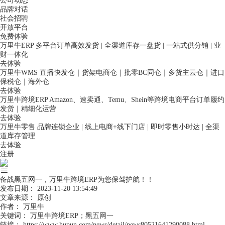
公司动态
品牌对话
社会招聘
开放平台
免费体验
万里牛ERP
多平台订单高效发货 | 全渠道库存一盘货 | 一站式供分销 | 业
财一体化
去体验
万里牛WMS
直播快发仓｜货架电商仓｜批零BC同仓｜多货主云仓｜进口
保税仓｜海外仓
去体验
万里牛跨境ERP
Amazon、速卖通、Temu、Shein等跨境电商平台订单履约
发货｜精细化运营
去体验
万里牛零售
品牌连锁企业 | 线上电商+线下门店 | 即时零售小时达 | 全渠
道库存管理
去体验
注册
备战黑五网一，万里牛跨境ERP为您保驾护航！！
发布日期：
2023-11-20 13:54:49
文章来源：
原创
作者：
万里牛
关键词：
万里牛跨境ERP；黑五网一
链接：
https://www.hupun.com/news/detail/news80521641290088.html