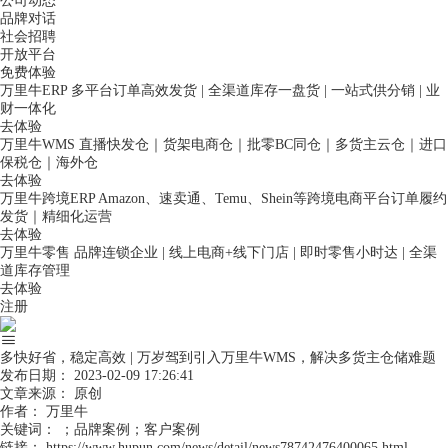
公司动态
品牌对话
社会招聘
开放平台
免费体验
万里牛ERP
多平台订单高效发货 | 全渠道库存一盘货 | 一站式供分销 | 业
财一体化
去体验
万里牛WMS
直播快发仓｜货架电商仓｜批零BC同仓｜多货主云仓｜进口
保税仓｜海外仓
去体验
万里牛跨境ERP
Amazon、速卖通、Temu、Shein等跨境电商平台订单履约
发货｜精细化运营
去体验
万里牛零售
品牌连锁企业 | 线上电商+线下门店 | 即时零售小时达 | 全渠
道库存管理
去体验
注册
多快好省，稳定高效 | 万岁驾到引入万里牛WMS，解决多货主仓储难题
发布日期：
2023-02-09 17:26:41
文章来源：
原创
作者：
万里牛
关键词：
；品牌案例；客户案例
链接：
https://www.hupun.com/news/detail/news78742476400065.html