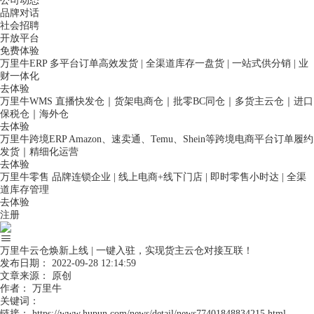
公司动态
品牌对话
社会招聘
开放平台
免费体验
万里牛ERP
多平台订单高效发货 | 全渠道库存一盘货 | 一站式供分销 | 业
财一体化
去体验
万里牛WMS
直播快发仓｜货架电商仓｜批零BC同仓｜多货主云仓｜进口
保税仓｜海外仓
去体验
万里牛跨境ERP
Amazon、速卖通、Temu、Shein等跨境电商平台订单履约
发货｜精细化运营
去体验
万里牛零售
品牌连锁企业 | 线上电商+线下门店 | 即时零售小时达 | 全渠
道库存管理
去体验
注册
万里牛云仓焕新上线 | 一键入驻，实现货主云仓对接互联！
发布日期：
2022-09-28 12:14:59
文章来源：
原创
作者：
万里牛
关键词：
链接：
https://www.hupun.com/news/detail/news77401848834215.html