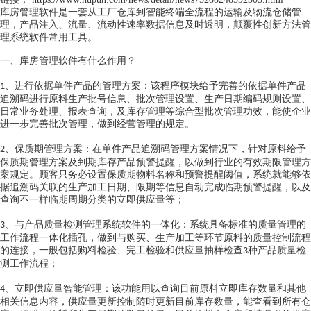
库房管理软件是一套从工厂仓库到智能终端全流程的运输及物流仓储管
理，产品注入、流量、流动性速率数据信息及时透明，颠覆性创新方法管
理系统软件常用工具。
一、库房管理软件有什么作用？
进行依据单件产品的管理方案：该程序模块给予完善的依据单件产品
1、
追溯码进行原料生产批号信息、批次管理设置、生产日期编码规则设置、
日常业务处理、报表查询，及库存管理等综合型批次管理功效，能使企业
进一步完善批次管理，做到经营管理的规定。
保质期管理方案：在单件产品追溯码管理方案情况下，针对原料给予
2、
保质期管理方案及到期库存产品预警提醒，以做到行业的有效期限管理方
案规定。顾客只务必设置保质期物料名称和预警提醒阈值，系统就能够依
据追溯码关联的生产加工日期、限期等信息自动完成临期预警提醒，以及
查询不一样临期周期分类的立即供应量等；
与产品质量检测管理系统软件的一体化：系统具备标准的质量管理的
3、
工作流程一体化插孔，做到与购买、生产加工等环节原料的质量控制流程
的连接，一般包括购料检验、完工检验和供应量抽样检查
种产品质量检
3
测工作流程；
立即供应量智能管理：该功能用以查询目前原料立即库存数量和其他
4、
相关信息内容，供应量更新控制随时更新目前库存数量，能查看到所有仓