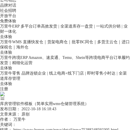
公司动态
品牌对话
社会招聘
开放平台
免费体验
万里牛ERP
多平台订单高效发货 | 全渠道库存一盘货 | 一站式供分销 | 业
财一体化
去体验
万里牛WMS
直播快发仓｜货架电商仓｜批零BC同仓｜多货主云仓｜进口
保税仓｜海外仓
去体验
万里牛跨境ERP
Amazon、速卖通、Temu、Shein等跨境电商平台订单履约
发货｜精细化运营
去体验
万里牛零售
品牌连锁企业 | 线上电商+线下门店 | 即时零售小时达 | 全渠
道库存管理
去体验
注册
库房管理软件模板（简单实用wms仓储管理系统）
发布日期：
2022-10-18 16:18:43
文章来源：
原创
作者：
万里牛
关键词：
链接：
https://www.hupun.com/news/detail/news75288248592305.html