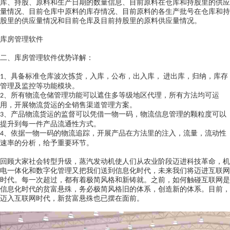
库、持股、原料和生产日期的数量信息、目前原料在仓库和持股里的供应
量情况、目前仓库中原料的库存情况、目前原料的各生产批号在仓库和持
股里的供应量情况和目前仓库及目前持股里的原料供应量情况。
库房管理软件
二、
库房管理软件优势详解：
具备标准仓库波次拣货，入库，公布，出入库，
进出库，归纳，库存
1、
管理及监控等功能模块。
所有物流仓储管理功能可以遮住多等级地区代理，所有方法均可运
2、
用，开展物流货运的全销售渠道管理方案。
产品物流货运的监督可以凭借一物一码，物流信息管理的颗粒度可以
3、
提升到每一件产品流通性方式。
依据一物一码的物流追踪，开展产品在方法里的注入，流量，流动性
4、
速率的分析，给予重要环节。
回顾大家社会转型升级，蒸汽发动机使人们从农业阶段迈进科技革命，机
电一体化和数字化管理又把我们送到信息化时代，未来我们将迈进互联网
时代。每一次超过，都有着极简风格和新铸就。之前，如何触碰互联网是
信息化时代的贫富悬殊，务必极简风格旧的体系，创造新的体系。目前，
迈入互联网时代，新贫富悬殊也已摆在面前。