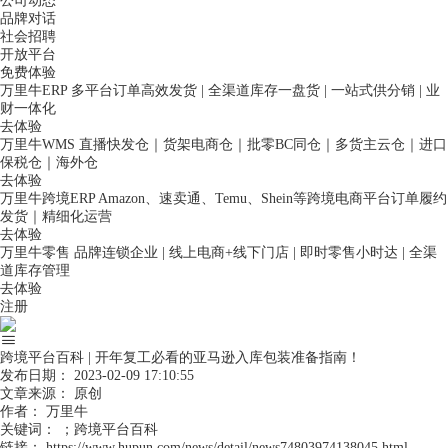
公司动态
品牌对话
社会招聘
开放平台
免费体验
万里牛ERP
多平台订单高效发货 | 全渠道库存一盘货 | 一站式供分销 | 业
财一体化
去体验
万里牛WMS
直播快发仓｜货架电商仓｜批零BC同仓｜多货主云仓｜进口
保税仓｜海外仓
去体验
万里牛跨境ERP
Amazon、速卖通、Temu、Shein等跨境电商平台订单履约
发货｜精细化运营
去体验
万里牛零售
品牌连锁企业 | 线上电商+线下门店 | 即时零售小时达 | 全渠
道库存管理
去体验
注册
跨境平台百科 | 开年复工必看的亚马逊入库包装准备指南！
发布日期：
2023-02-09 17:10:55
文章来源：
原创
作者：
万里牛
关键词：
；跨境平台百科
链接：
https://www.hupun.com/news/detail/news74803974138045.html