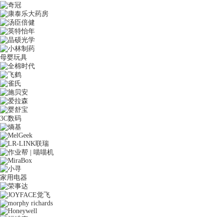
母婴玩具
3C数码
家用电器