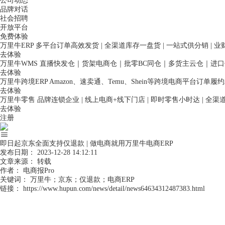
公司动态
品牌对话
社会招聘
开放平台
免费体验
万里牛ERP
多平台订单高效发货 | 全渠道库存一盘货 | 一站式供分销 | 
去体验
万里牛WMS
直播快发仓｜货架电商仓｜批零BC同仓｜多货主云仓｜进
去体验
万里牛跨境ERP
Amazon、速卖通、Temu、Shein等跨境电商平台订单
去体验
万里牛零售
品牌连锁企业 | 线上电商+线下门店 | 即时零售小时达 | 全
去体验
注册
即日起京东全面支持仅退款 | 做电商就用万里牛电商ERP
发布日期：
2023-12-28 14:12:11
文章来源：
转载
作者：
电商报Pro
关键词：
万里牛；京东；仅退款；电商ERP
链接：
https://www.hupun.com/news/detail/news64634312487383.html