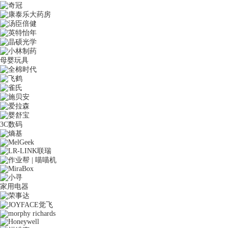
母婴玩具
3C数码
家用电器