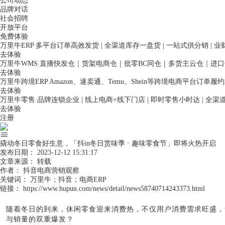
公司动态
品牌对话
社会招聘
开放平台
免费体验
万里牛ERP
多平台订单高效发货 | 全渠道库存一盘货 | 一站式供分销 | 
去体验
万里牛WMS
直播快发仓｜货架电商仓｜批零BC同仓｜多货主云仓｜进
去体验
万里牛跨境ERP
Amazon、速卖通、Temu、Shein等跨境电商平台订单
去体验
万里牛零售
品牌连锁企业 | 线上电商+线下门店 | 即时零售小时达 | 全
去体验
注册
撬动冬日零食好生意，「抖in冬日赏味季 · 趣味零食节」即将火热开启
发布日期：
2023-12-12 15:31:17
文章来源：
转载
作者：
抖音电商营销观察
关键词：
万里牛；抖音；电商ERP
链接：
https://www.hupun.com/news/detail/news58740714243373.html
随着冬日的到来，休闲零食迎来消费热，不仅用户消费需求旺盛，
与销量的双重爆发？